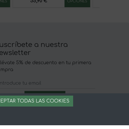
35,90 €
21,90 €
NES
OPCIONES
uscríbete a nuestra
ewsletter
llévate 5% de descuento en tu primera
ompra
EPTAR TODAS LAS COOKIES
egal
iso legal
rminos y condiciones