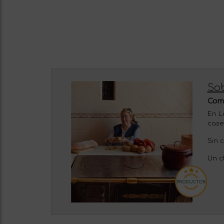
Sob
Comi
En L
case
Sin 
Un c