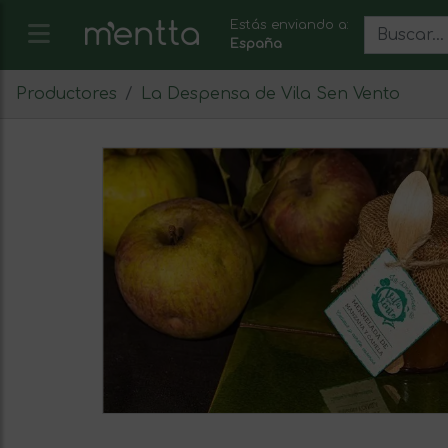
Estás enviando a:
España
Productores
La Despensa de Vila Sen Vento