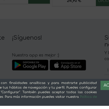
24,90 €
OPCIO
te
¡Síguenos!
S
n
Y 
Nuestra app es mejor :)
c
 con finalidades analíticas y para mostrarte publicidad
AC
e tus hábitos de navegación y tu perfil. Puedes configurar
Sobre mentta
L
 "Configurar". También puedes aceptar todas las cookies
es. Para más información puedes visitar nuestra
Política de
Ventajas de comprar comida online en
Av
mentta
Té