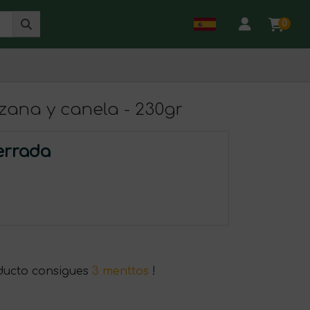
0
ana y canela - 230gr
errada
ducto consigues
3 menttos
!