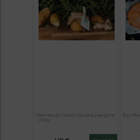
Mermelada casera de pera y jengibre
Bica Riq
- 230gr