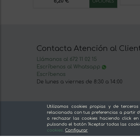
6,20 €
OPCIONES
Contacta Atención al Clien
Llámanos al 672 11 02 15
Escríbenos al Whatsapp
Escríbenos
De lunes a viernes de 8:30 a 14:00
Utilizamos cookies propias y de terceros
relacionada con tus preferencias a partir d
Nuestras secciones
o rechazar las cookies haciendo click en
pulsando el botón "Aceptar todas las cooki
Del productor, sin intermediarios
cookies
.
Configurar
Tiendas Especializadas y Productos