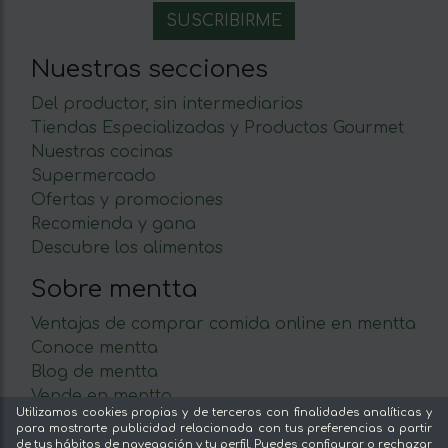
Nuestras secciones
Del productor, sin intermediarios
Tiendas Especializadas y Productos Gourmet
Nuestras cocinas
Supermercado
Ofertas y promociones
Recomienda y gana
Descubre los alimentos
Sobre mentta
Ventajas de comprar comida online en mentta
Conoce mentta
Blog de mentta
Vende en mentta
Utilizamos cookies propias y de terceros con finalidades analíticas y
Fidelización
para mostrarte publicidad relacionada con tus preferencias a partir
Preguntas frecuentes
de tus hábitos de navegación y tu perfil. Puedes configurar o rechazar