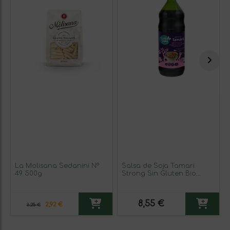
La Molisana Sedanini Nº
Salsa de Soja Tamari
49 500g
Strong Sin Gluten Bio
250ml
8,55 €
2,92 €
3,25 €