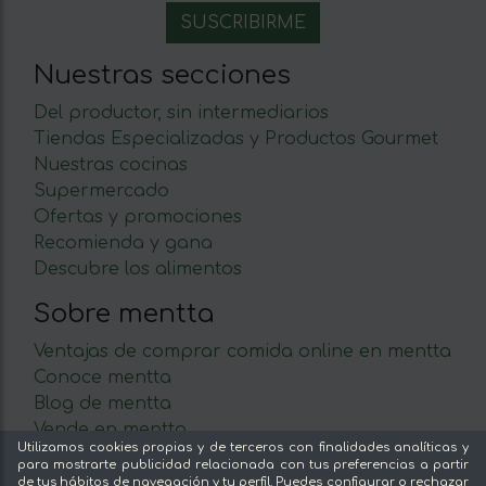
Nuestras secciones
Del productor, sin intermediarios
Tiendas Especializadas y Productos Gourmet
Nuestras cocinas
Supermercado
Ofertas y promociones
Recomienda y gana
Descubre los alimentos
Sobre mentta
Ventajas de comprar comida online en mentta
Conoce mentta
Blog de mentta
Vende en mentta
Utilizamos cookies propias y de terceros con finalidades analíticas y
Fidelización
para mostrarte publicidad relacionada con tus preferencias a partir
Preguntas frecuentes
de tus hábitos de navegación y tu perfil. Puedes configurar o rechazar