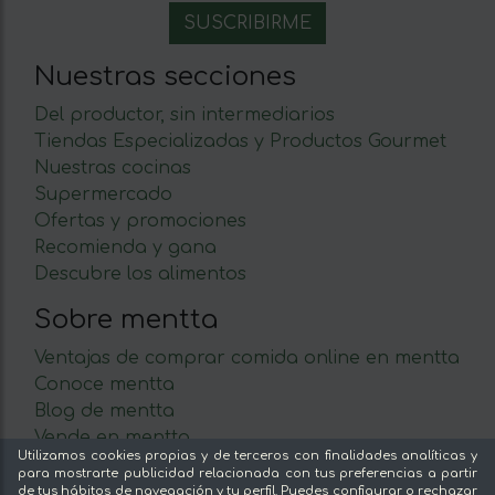
Nuestras secciones
Del productor, sin intermediarios
Tiendas Especializadas y Productos Gourmet
Nuestras cocinas
Supermercado
Ofertas y promociones
Recomienda y gana
Descubre los alimentos
Sobre mentta
Ventajas de comprar comida online en mentta
Conoce mentta
Blog de mentta
Vende en mentta
Utilizamos cookies propias y de terceros con finalidades analíticas y
Fidelización
para mostrarte publicidad relacionada con tus preferencias a partir
Preguntas frecuentes
de tus hábitos de navegación y tu perfil. Puedes configurar o rechazar