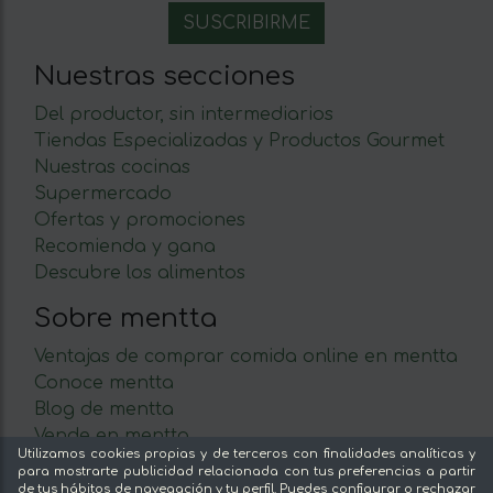
Nuestras secciones
Del productor, sin intermediarios
Tiendas Especializadas y Productos Gourmet
Nuestras cocinas
Supermercado
Ofertas y promociones
Recomienda y gana
Descubre los alimentos
Sobre mentta
Ventajas de comprar comida online en mentta
Conoce mentta
Blog de mentta
Vende en mentta
Utilizamos cookies propias y de terceros con finalidades analíticas y
Fidelización
para mostrarte publicidad relacionada con tus preferencias a partir
Preguntas frecuentes
de tus hábitos de navegación y tu perfil. Puedes configurar o rechazar