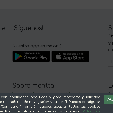
te
¡Síguenos!
S
n
Y 
Nuestra app es mejor :)
c
Sobre mentta
L
Ventajas de comprar comida online en
Av
 con finalidades analíticas y para mostrarte publicidad
AC
mentta
Té
e tus hábitos de navegación y tu perfil. Puedes configurar
Conoce mentta
P
 "Configurar". También puedes aceptar todas las cookies
es. Para más información puedes visitar nuestra
Política de
Blog de mentta
Ge