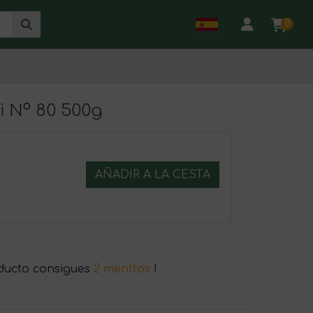
0
i Nº 80 500g
AÑADIR A LA CESTA
ducto consigues
2 menttos
!