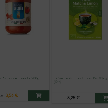
o Salsa de Tomate 200g
Té Verde Matcha Limón Bio 30,6g
(17tb)
3,56 €
5 €
5,25 €