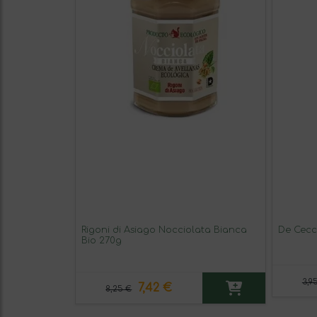
Rigoni di Asiago Nocciolata Bianca
De Cecc
Bio 270g
3,9
7,42 €
8,25 €