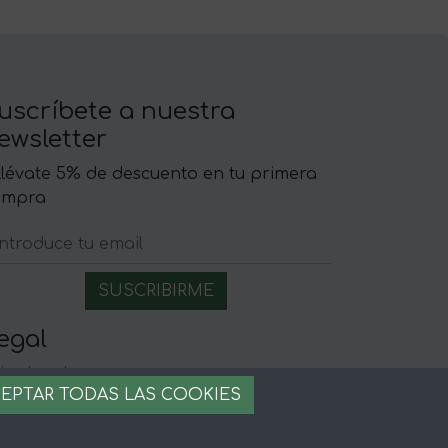
uscríbete a nuestra
ewsletter
llévate 5% de descuento en tu primera
ompra
egal
iso legal
EPTAR TODAS LAS COOKIES
rminos y condiciones
ago seguro
stion de cookies