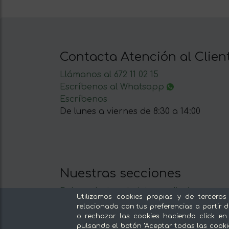
Contacta Atención al Clien
Llámanos al 672 11 02 15
Escríbenos al Whatsapp
Escríbenos
De lunes a viernes de 8:30 a 14:00
Nuestras secciones
Del productor, sin intermediarios
Utilizamos cookies propias y de terceros
Tiendas Especializadas y Productos
relacionada con tus preferencias a partir d
Gourmet
o rechazar las cookies haciendo click en
pulsando el botón "Aceptar todas las cooki
Nuestras cocinas