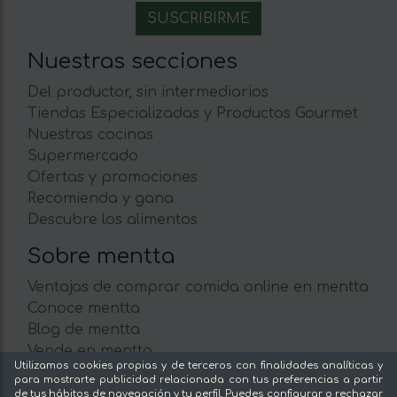
Nuestras secciones
Del productor, sin intermediarios
Tiendas Especializadas y Productos Gourmet
Nuestras cocinas
Supermercado
Ofertas y promociones
Recomienda y gana
Descubre los alimentos
Sobre mentta
Ventajas de comprar comida online en mentta
Conoce mentta
Blog de mentta
Vende en mentta
Utilizamos cookies propias y de terceros con finalidades analíticas y
Fidelización
para mostrarte publicidad relacionada con tus preferencias a partir
Preguntas frecuentes
de tus hábitos de navegación y tu perfil. Puedes configurar o rechazar