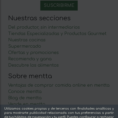
Nuestras secciones
Del productor, sin intermediarios
Tiendas Especializadas y Productos Gourmet
Nuestras cocinas
Supermercado
Ofertas y promociones
Recomienda y gana
Descubre los alimentos
Sobre mentta
Ventajas de comprar comida online en mentta
Conoce mentta
Blog de mentta
Vende en mentta
Utilizamos cookies propias y de terceros con finalidades analíticas y
Fidelización
para mostrarte publicidad relacionada con tus preferencias a partir
Preguntas frecuentes
de tus hábitos de navegación y tu perfil. Puedes configurar o rechazar