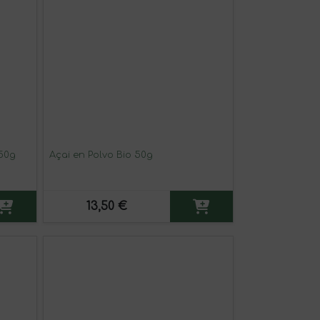
250g
Açai en Polvo Bio 50g
13,50 €