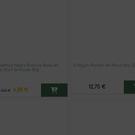
mientas Negra Blanca Rosa en
3 Vegan Protein en Polvo Bio 
o Bio Fairtrade 45g
12,75 €
6,88 €
7,65 €