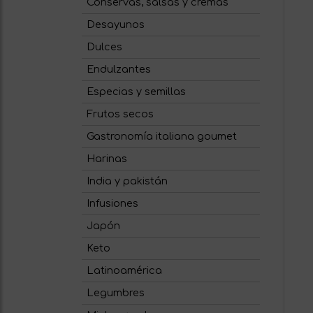
Conservas, salsas y cremas
Desayunos
Dulces
Endulzantes
Especias y semillas
Frutos secos
Gastronomía italiana goumet
Harinas
India y pakistán
Infusiones
Japón
Keto
Latinoamérica
Legumbres