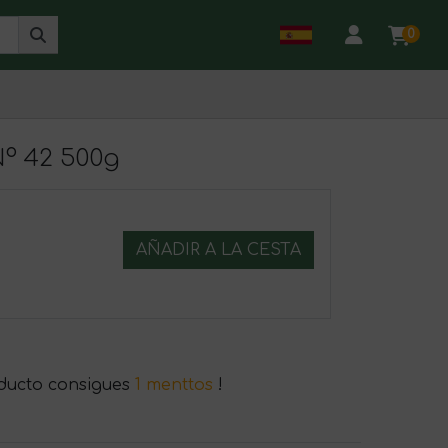
0
º 42 500g
AÑADIR A LA CESTA
ducto consigues
1 menttos
!