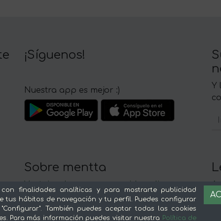
te
¡Síguenos!
S
n
Y 
Nuestra app es mejor :)
c
Sobre mentta
L
Ventajas de comprar comida online en
Av
 con finalidades analíticas y para mostrarte publicidad
AC
mentta
Té
e tus hábitos de navegación y tu perfil. Puedes configurar
Conoce mentta
P
 "Configurar". También puedes aceptar todas las cookies
es. Para más información puedes visitar nuestra
Política de
Blog de mentta
Ge