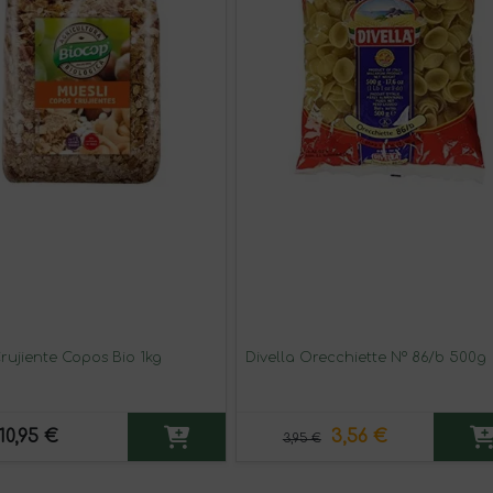
rujiente Copos Bio 1kg
Divella Orecchiette Nº 86/b 500g
10,95 €
3,56 €
3,95 €