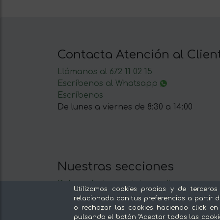
Contacta Atención al Clien
Llámanos al 672 11 02 15
Escríbenos al Whatsapp
Escríbenos
De lunes a viernes de 8:30 a 14:00
Nuestras secciones
Del productor, sin intermediarios
Utilizamos cookies propias y de terceros
Tiendas Especializadas y Productos
relacionada con tus preferencias a partir d
Gourmet
o rechazar las cookies haciendo click en
pulsando el botón "Aceptar todas las cooki
Nuestras cocinas