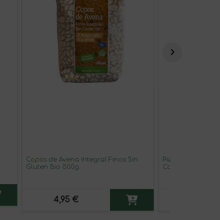
Copos de Avena Integral Finos Sin
Palitos de Espel
Gluten Bio 500g
Comino Negro Bi
4,95 €
4,50 €