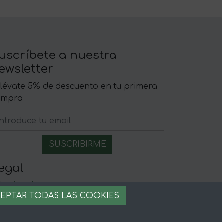
uscríbete a nuestra
ewsletter
llévate 5% de descuento en tu primera
ompra
egal
iso legal
EPTAR TODAS LAS COOKIES
rminos y condiciones
ago seguro
stion de cookies