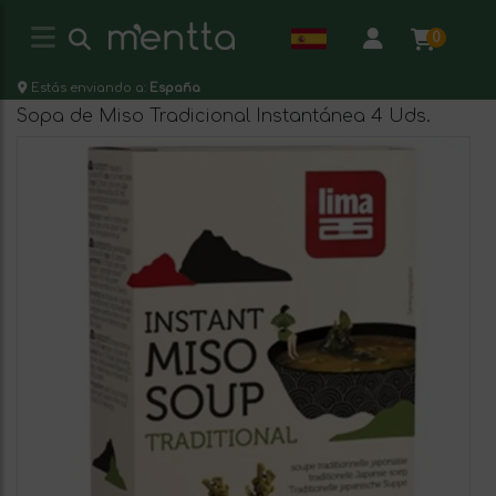
0
Estás enviando a:
España
Sopa de Miso Tradicional Instantánea 4 Uds.