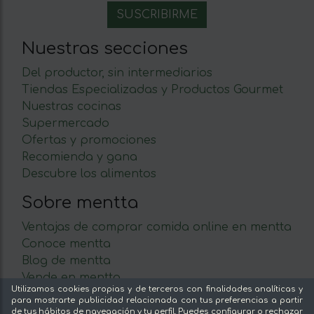
Nuestras secciones
Del productor, sin intermediarios
Tiendas Especializadas y Productos Gourmet
Nuestras cocinas
Supermercado
Ofertas y promociones
Recomienda y gana
Descubre los alimentos
Sobre mentta
Ventajas de comprar comida online en mentta
Conoce mentta
Blog de mentta
Vende en mentta
Utilizamos cookies propias y de terceros con finalidades analíticas y
Fidelización
para mostrarte publicidad relacionada con tus preferencias a partir
Preguntas frecuentes
de tus hábitos de navegación y tu perfil. Puedes configurar o rechazar