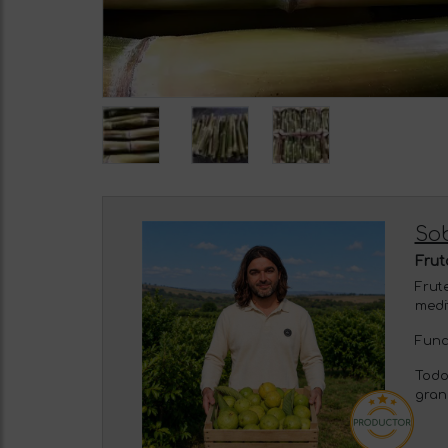
So
Frut
Frut
medi
Funci
Todo
gran