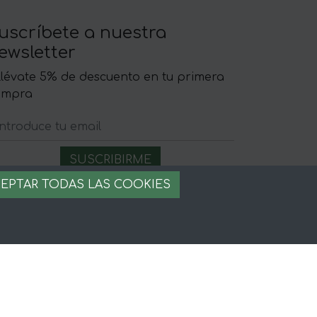
uscríbete a nuestra
ewsletter
llévate 5% de descuento en tu primera
ompra
EPTAR TODAS LAS COOKIES
egal
iso legal
rminos y condiciones
ago seguro
stion de cookies