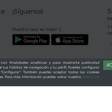
te
¡Síguenos!
S
n
Y 
Nuestra app es mejor :)
c
 con finalidades analíticas y para mostrarte publicidad
AC
Sobre mentta
L
e tus hábitos de navegación y tu perfil. Puedes configurar
 "Configurar". También puedes aceptar todas las cookies
Ventajas de comprar comida online en
Av
es. Para más información puedes visitar nuestra
Política de
mentta
Té
Conoce mentta
P
Blog de mentta
Ge
Vende en mentta
Fidelización