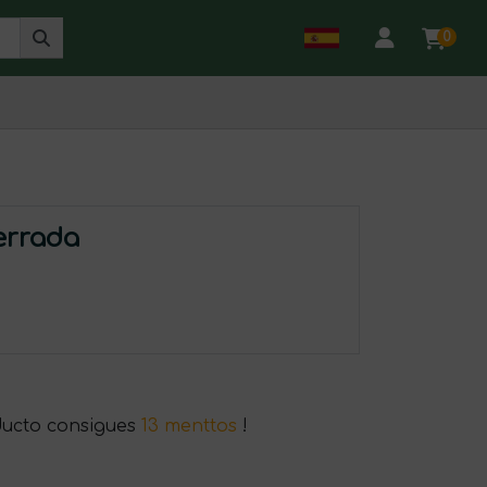
0
errada
ducto consigues
13 menttos
!