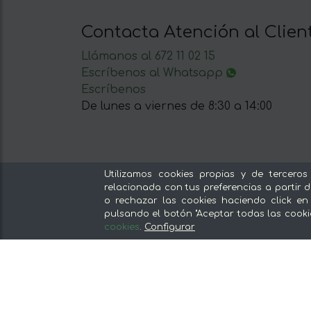
Contacta Atención al Clien
Llámanos al 672 11 02 15
Escríbenos al Whatsapp
Escríbenos
De lunes a viernes de 8:30 a 14:00
Utilizamos cookies propias y de terceros
Nuestras secciones
relacionada con tus preferencias a partir d
o rechazar las cookies haciendo click en
Del productor, sin intermediarios
pulsando el botón "Aceptar todas las cooki
cookies
.
Configurar
Tiendas Especializadas y Productos
Gourmet
Nuestras cocinas
Supermercado
Ofertas y promociones