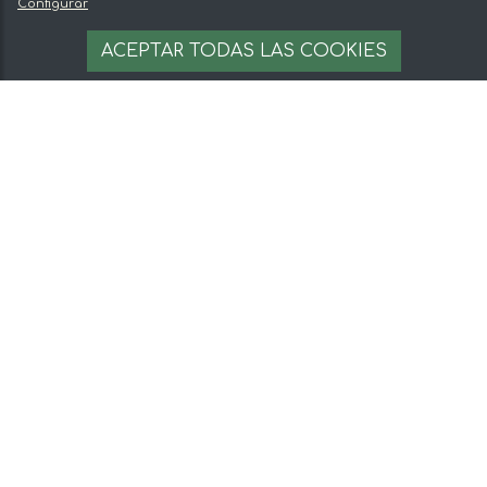
Configurar
valoración en Google
Más de 71070 opiniones
VER OPINIONES EN
ACEPTAR TODAS LAS COOKIES
GOOGLE
CARLOS
Coquina del mediterráneo congelada | Paquete de 250gr
Me extrañaba mucho que Huelva estuviera en el
Mediterráneo… Fuera broma, el origen está mal en
la página. La coquina es de Turquía
Contacta Atención al Cliente