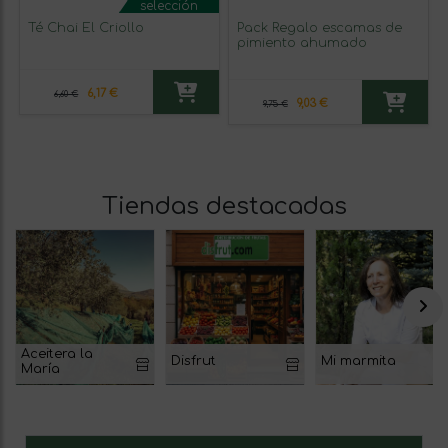
selección
Té Chai El Criollo
Pack Regalo escamas de
pimiento ahumado
6,17 €
6,60 €
9,03 €
9,75 €
Tiendas destacadas
Aceitera la
Disfrut
Mi marmita
María