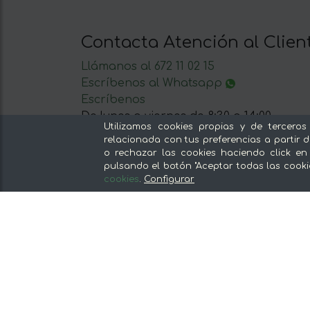
Contacta Atención al Clien
Llámanos al 672 11 02 15
Escríbenos al Whatsapp
Escríbenos
De lunes a viernes de 8:30 a 14:00
Utilizamos cookies propias y de terceros
relacionada con tus preferencias a partir d
o rechazar las cookies haciendo click en
pulsando el botón "Aceptar todas las cooki
cookies
.
Configurar
Nuestras secciones
Del productor, sin intermediarios
Tiendas Especializadas y Productos
Gourmet
Nuestras cocinas
Supermercado
Ofertas y promociones