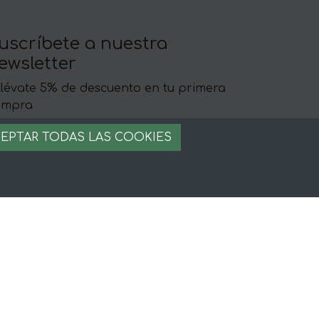
uscríbete a nuestra
ewsletter
llévate 5% de descuento en tu primera
ompra
EPTAR TODAS LAS COOKIES
egal
iso legal
rminos y condiciones
ago seguro
stion de cookies