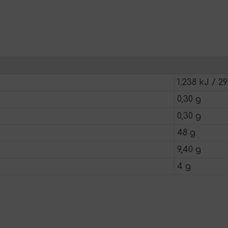
1.238 kJ / 29
0,30 g
0,30 g
48 g
9,40 g
4 g