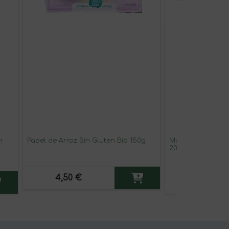
n
Papel de Arroz Sin Gluten Bio 150g
Muesli Andino Ca
200g
4,50 €
5,50 €