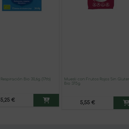
 Respiración Bio 30,6g (17tb)
Muesli con Frutos Rojos Sin Glute
Bio 375g
5,25 €
5,55 €