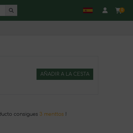
0
AÑADIR A LA CESTA
ducto consigues
3 menttos
!