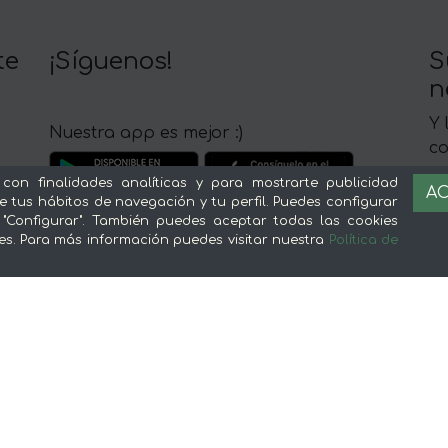
te
¡Síguenos!
S
n
Y 
Nuestra app es mejor :)
c
 con finalidades analíticas y para mostrarte publicidad
AC
e tus hábitos de navegación y tu perfil. Puedes configurar
 "Configurar". También puedes aceptar todas las cookies
es. Para más información puedes visitar nuestra
Política de
Sobre mentta
L
Ventajas de comprar comida online en
Av
mentta
Té
Conoce mentta
P
Blog de mentta
Ge
Vende en mentta
Fidelización