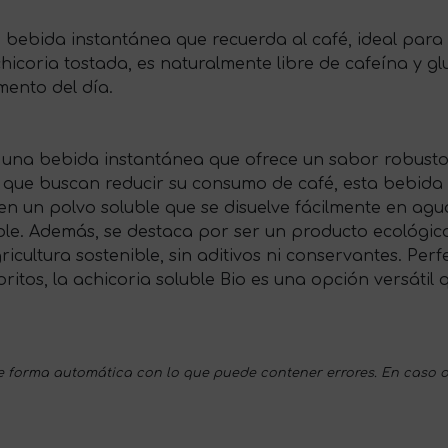
a bebida instantánea que recuerda al café, ideal par
icoria tostada, es naturalmente libre de cafeína y glut
ento del día.
 una bebida instantánea que ofrece un sabor robusto y 
s que buscan reducir su consumo de café, esta bebida 
en un polvo soluble que se disuelve fácilmente en agua
ble. Además, se destaca por ser un producto ecológi
ultura sostenible, sin aditivos ni conservantes. Perf
ritos, la achicoria soluble Bio es una opción versátil 
 forma automática con lo que puede contener errores. En caso d