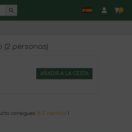
0
 (2 personas)
AÑADIR A LA CESTA
ucto consigues
16.5 menttos
!