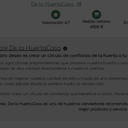
De la HuertaCasa
Pedido mínimo:
Valoración: 4,7
En
49,00 €
bre De la HuertaCasa
tro deseo es crear un círculo de confianza de la huerta a tu
s agricultores emprendedores que amamos nuestra huerta y nos
rales de alta calidad directamente a nuestros clientes.
mos en mejorar nuestra calidad de vida a través de una alimentac
ar cada detalle desde la siembra hasta la recolección.
emos crear un círculo de confianza que beneficie a todos, llevand
ás, De la HuertaCasa es uno de nuestros
vendedores recomenda
mejor producto y servicio