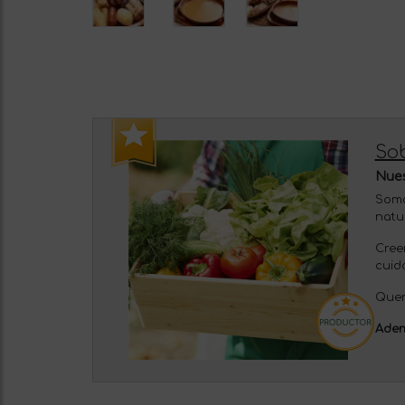
So
Nues
Somo
natu
Cree
cuid
Quer
Adem