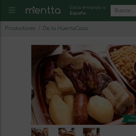
Estás enviando a:
España
Productores
De la HuertaCasa
me
sele