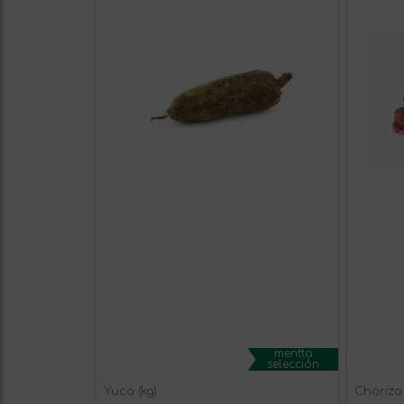
mentta
selección
Yuca (kg)
Chorizo 