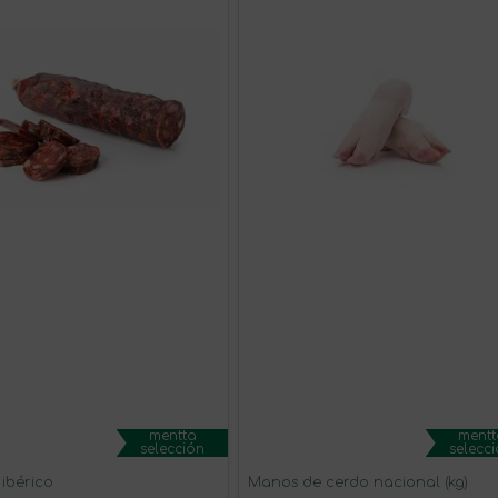
mentta
mentt
selección
selecc
ibérico
Manos de cerdo nacional (kg)