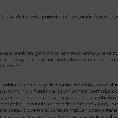
orcillo de ternera, panceta ibérico, jamón ibérico, hu
nal que combina garbanzos, carnes diversas y verdura
 alimento que les deje saciados y les proporcione pro
n ibérico.
o emblemático de la gastronomía española, especial
as, combina la fuerza de los garbanzos pedrosillo con
co, y hueso de espinazo, además de pollo, zanahorias
 aportar un equilibrio perfecto entre proteínas, fibr
lento asegura que los sabores se mezclen adecuadamen
ecitina, una grasa importante para el control del col