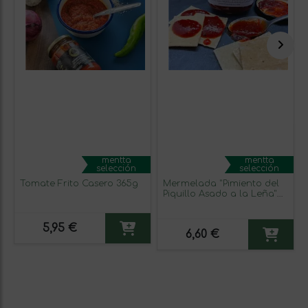
mentta
mentta
selección
selección
Tomate Frito Casero 365g
Mermelada "Pimiento del
Piquillo Asado a la Leña"
235g
5,95 €
6,60 €