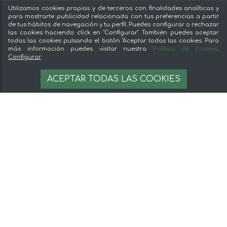
Ventajas de comprar comida online en mentta
Utilizamos cookies propias y de terceros con finalidades analíticas y
Conoce mentta
para mostrarte publicidad relacionada con tus preferencias a partir
de tus hábitos de navegación y tu perfil. Puedes configurar o rechazar
Blog de mentta
las cookies haciendo click en "Configurar". También puedes aceptar
Vende en mentta
todas las cookies pulsando el botón "Aceptar todas las cookies. Para
más información puedes visitar nuestra
Política de cookies
.
Fidelización
Configurar
Preguntas frecuentes
26,95 €
OPCIONES
ACEPTAR TODAS LAS COOKIES
44.92 €/kg
Legal
Aviso legal
Términos y condiciones
Pago seguro
Gestion de cookies