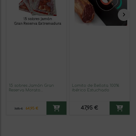
15 sobres Jamón Gran
Lomito de Bellota 100%
Reserva Morato
ibérico Estuchado
Extremadura Loncheado
en 80grs
47,95 €
64,95 €
76,95 €