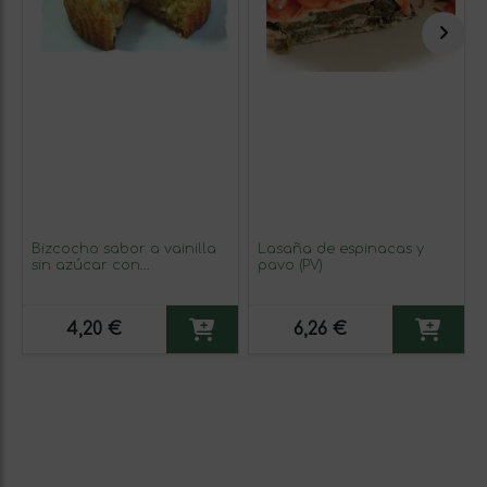
Bizcocho sabor a vainilla
Lasaña de espinacas y
sin azúcar con
pavo (PV)
edulcorantes (para
preparar) (PP y PV)
4,20 €
6,26 €