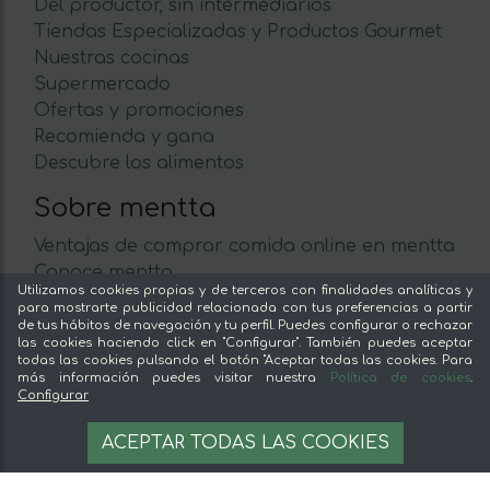
Del productor, sin intermediarios
Tiendas Especializadas y Productos Gourmet
Nuestras cocinas
Supermercado
Ofertas y promociones
Recomienda y gana
Descubre los alimentos
Sobre mentta
Ventajas de comprar comida online en mentta
Conoce mentta
Utilizamos cookies propias y de terceros con finalidades analíticas y
Blog de mentta
para mostrarte publicidad relacionada con tus preferencias a partir
Vende en mentta
de tus hábitos de navegación y tu perfil. Puedes configurar o rechazar
las cookies haciendo click en "Configurar". También puedes aceptar
Fidelización
todas las cookies pulsando el botón "Aceptar todas las cookies. Para
Preguntas frecuentes
más información puedes visitar nuestra
Política de cookies
.
Configurar
Legal
49,90 €
AÑADIR A LA CESTA
ACEPTAR TODAS LAS COOKIES
49.9 €/kg
Aviso legal
Términos y condiciones