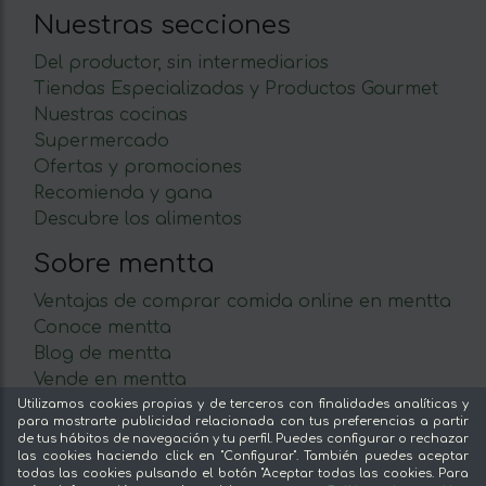
Nuestras secciones
Del productor, sin intermediarios
Tiendas Especializadas y Productos Gourmet
Nuestras cocinas
Supermercado
Ofertas y promociones
Recomienda y gana
Descubre los alimentos
Sobre mentta
Ventajas de comprar comida online en mentta
Conoce mentta
Blog de mentta
Vende en mentta
Fidelización
Utilizamos cookies propias y de terceros con finalidades analíticas y
para mostrarte publicidad relacionada con tus preferencias a partir
Preguntas frecuentes
de tus hábitos de navegación y tu perfil. Puedes configurar o rechazar
las cookies haciendo click en "Configurar". También puedes aceptar
Legal
todas las cookies pulsando el botón "Aceptar todas las cookies. Para