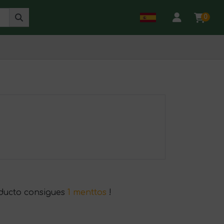
0
ducto consigues
1 menttos
!