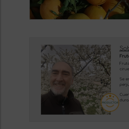
Sob
Frut
Frut
cirue
Se e
perju
Cuen
dura