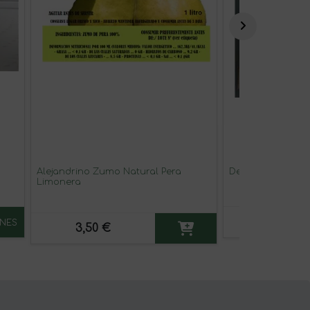
Alejandrino Zumo Natural Pera
Deshidratado M
Limonera
3,50 €
NES
3,50 €