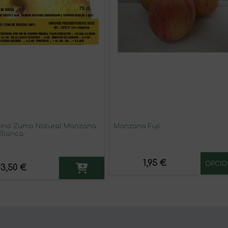
rino Zumo Natural Manzana
Manzana Fuji
 Blanca
1,95 €
OPCIO
3,50 €