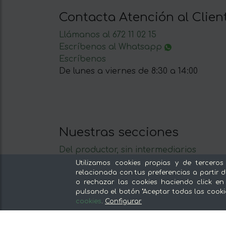
Contacta Atención al Clien
Llámanos al 672 11 02 15
Escríbenos al Whatsapp
Escríbenos
De lunes a viernes de 8:30 a 14:00
Nuestras secciones
Del productor, sin intermediarios
Tiendas Especializadas y Productos
Utilizamos cookies propias y de terceros
relacionada con tus preferencias a partir d
Gourmet
o rechazar las cookies haciendo click en
Nuestras cocinas
pulsando el botón "Aceptar todas las cooki
Supermercado
cookies
.
Configurar
Ofertas y promociones
Recomienda y gana