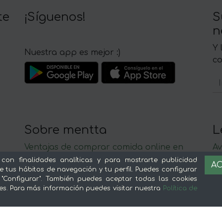
te
¡Síguenos!
S
n
Y 
Nuestra app es mejor :)
c
Sobre mentta
L
Ventajas de comprar comida online en
Av
mentta
Té
 con finalidades analíticas y para mostrarte publicidad
AC
e tus hábitos de navegación y tu perfil. Puedes configurar
Conoce mentta
P
 "Configurar". También puedes aceptar todas las cookies
Blog de mentta
Ge
es. Para más información puedes visitar nuestra
Política de
Vende en mentta
Fidelización
Preguntas frecuentes