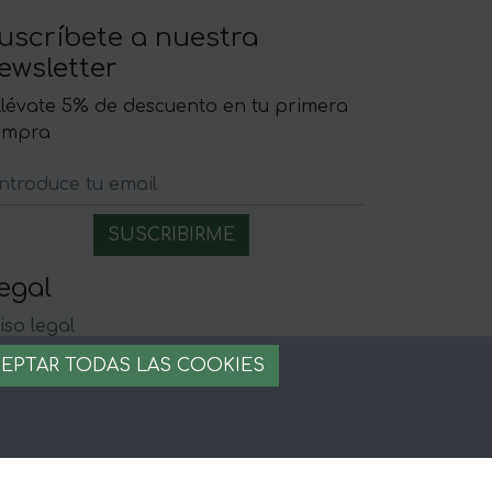
uscríbete a nuestra
ewsletter
llévate 5% de descuento en tu primera
ompra
egal
iso legal
rminos y condiciones
EPTAR TODAS LAS COOKIES
ago seguro
stion de cookies