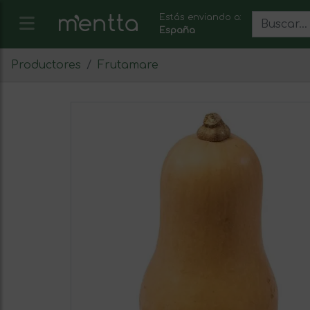
Estás enviando a:
España
Productores
Frutamare