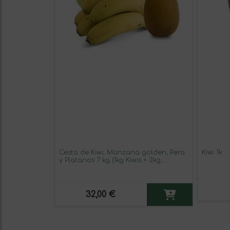
Cesta de Kiwi, Manzana golden, Pera
Kiwi 1k
y Platanos 7 kg (1kg Kiwis + 2kg
Manzanas + 2kg peras + 2kg
platanos)
32,00 €