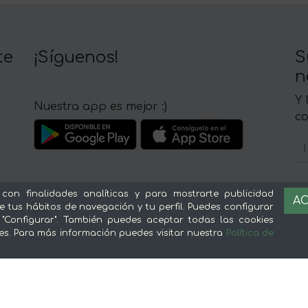
te
¡Síguenos!
S
n
Y 
Nuestra app es mejor :)
c
 con finalidades analíticas y para mostrarte publicidad
AC
e tus hábitos de navegación y tu perfil. Puedes configurar
Sobre mentta
L
 "Configurar". También puedes aceptar todas las cookies
es. Para más información puedes visitar nuestra
Política de
Ventajas de comprar comida online en
Av
mentta
Té
Conoce mentta
P
Blog de mentta
Ge
Vende en mentta