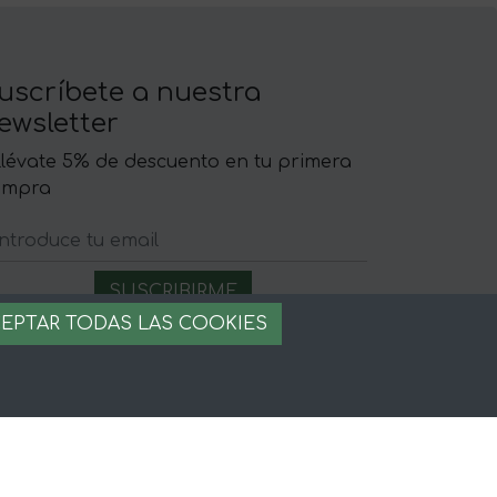
uscríbete a nuestra
ewsletter
llévate 5% de descuento en tu primera
ompra
EPTAR TODAS LAS COOKIES
egal
iso legal
rminos y condiciones
ago seguro
stion de cookies