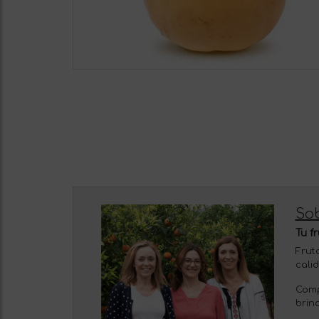
So
Tu f
Frut
cali
Comp
brin