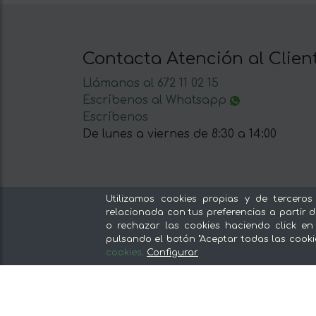
Contacta Atención al Clien
Llámanos al 672 11 02 15
Escríbenos al Whatsapp
Escríbenos
De lunes a viernes de 8:30 a 14:00
Utilizamos cookies propias y de terceros
relacionada con tus preferencias a partir d
Nuestras secciones
o rechazar las cookies haciendo click en
pulsando el botón "Aceptar todas las cooki
Del productor, sin intermediarios
cookies
.
Configurar
Tiendas Especializadas y Productos
Gourmet
Nuestras cocinas
Supermercado