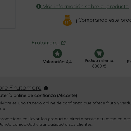
Más información sobre el producto
¡ Comprando este pro
Frutamare
Pedido mínimo:
Valoración: 4,4
En
30,00 €
bre Frutamare
rutería online de confianza (Alicante)
aMare es una frutería online de confianza que ofrece fruta y verd
dad.
rometidos en llevar los productos directamente a tu mesa en perf
dando comodidad y tranquilidad a sus clientes.