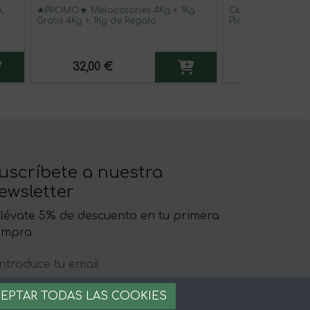
,
★PROMO★ Melocotones 4Kg + 1Kg
Cesta de Kiwi, Ma
Gratis 4Kg + 1Kg de Regalo
Platanos 7 kg (1kg
Manzanas + 2kg p
platanos)
32,00 €
32,00 €
uscríbete a nuestra
ewsletter
llévate 5% de descuento en tu primera
ompra
EPTAR TODAS LAS COOKIES