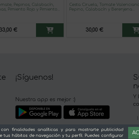
omate, Pepinos, Calabacín,
Cesta Ciruela, Tomate Valenciano
as, Pimiento Rojo y Pimiento
Pepino, Calabacín y Berenjena
on 6Kg (2kg Tomate +1Kg
Ciruela 1K tomate 1K Pepino 1K
+ 1kg Calabacín + 1kg
calabacín 1K berenjena
as + 1 Pimiento Rojo + 1/2kg
o de Padrón)
33,00 €
30,00 €
te
¡Síguenos!
S
n
Y 
Nuestra app es mejor :)
c
 con finalidades analíticas y para mostrarte publicidad
AC
e tus hábitos de navegación y tu perfil. Puedes configurar