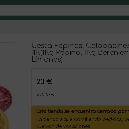
Cesta Pepinos, Calabacines
4K(1Kg Pepino, 1Kg Berenjen
Limones)
23 €
5.75 €/kg
Esta tienda se encuentra cerrada por 
La tienda sigue admitiendo pedidos, 
vuelvan de vacaciones