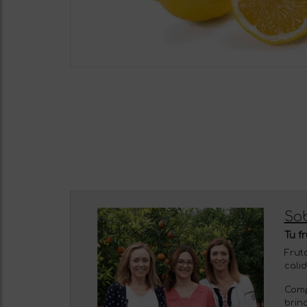
So
Tu f
Frut
cali
Comp
brin