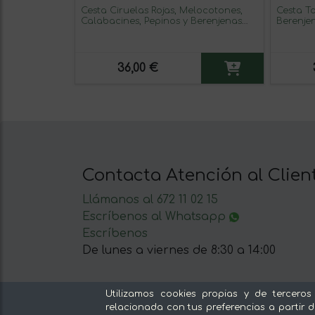
Cesta Ciruelas Rojas, Melocotones,
Cesta T
Calabacines, Pepinos y Berenjenas
Berenjen
Ciruela roja 2K melocotón 2K
de Padr
calabacín 1K pepino 1K berenjena 1K
Pepinos 
Berenjen
Pimient
36,00 €
Contacta Atención al Clien
Llámanos al 672 11 02 15
Escríbenos al Whatsapp
Escríbenos
De lunes a viernes de 8:30 a 14:00
Utilizamos cookies propias y de terceros
relacionada con tus preferencias a partir d