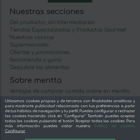
Nuestras secciones
Del productor, sin intermediarios
Tiendas Especializadas y Productos Gourmet
Nuestras cocinas
Supermercado
Ofertas y promociones
Recomienda y gana
Descubre los alimentos
Sobre mentta
Ventajas de comprar comida online en mentta
Conoce mentta
Utilizamos cookies propias y de terceros con finalidades analíticas y
Blog de mentta
para mostrarte publicidad relacionada con tus preferencias a partir
de tus hábitos de navegación y tu perfil. Puedes configurar o rechazar
Vende en mentta
las cookies haciendo click en "Configurar". También puedes aceptar
Fidelización
todas las cookies pulsando el botón "Aceptar todas las cookies. Para
más información puedes visitar nuestra
Política de cookies
.
Preguntas frecuentes
Configurar