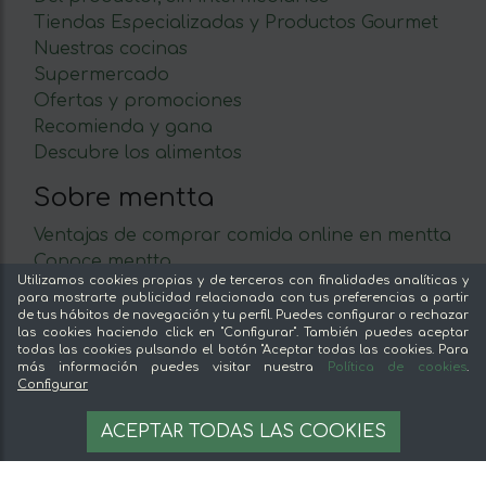
Tiendas Especializadas y Productos Gourmet
Nuestras cocinas
Supermercado
Ofertas y promociones
Recomienda y gana
Descubre los alimentos
Sobre mentta
Ventajas de comprar comida online en mentta
Conoce mentta
Utilizamos cookies propias y de terceros con finalidades analíticas y
Blog de mentta
para mostrarte publicidad relacionada con tus preferencias a partir
Vende en mentta
de tus hábitos de navegación y tu perfil. Puedes configurar o rechazar
las cookies haciendo click en "Configurar". También puedes aceptar
Fidelización
todas las cookies pulsando el botón "Aceptar todas las cookies. Para
Preguntas frecuentes
más información puedes visitar nuestra
Política de cookies
.
Configurar
Legal
3,93 €
OPCIONES
ACEPTAR TODAS LAS COOKIES
26.2 €/kg
Aviso legal
Términos y condiciones