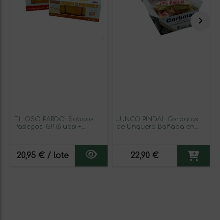
EL OSO PARDO: Sobaos
JUNCO PINDAL Corbatas
Pasiegos IGP (6 uds) +
de Unquera Bañada en
Quesada Pasiega
Chocolate Blanco, 12 unds
Tradicional 450g – Recetas
(Pack 2 Cajas de 6 Unds)
Típicas de Cantabria,
20,95 € / lote
22,90 €
Sabor y Textura Auténticos