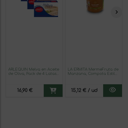
ARLEQUIN Melva en Aceite
LA ERMITA MermeFruta de
de Oliva, Pack de 4 Latas
Manzana, Compota Estilo
125 grs (500 grs)
Mermelada con 75% Fruta,
Toque de Limón, Sin
Gluten ni Conservantes,
16,90 €
15,12 € / ud
Tarro de Vidrio 275 g