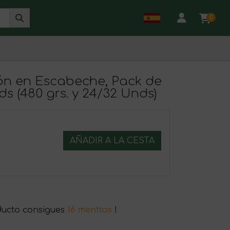
0
ón en Escabeche, Pack de
ds (480 grs. y 24/32 Unds)
AÑADIR A LA CESTA
ducto consigues
16 menttos
!