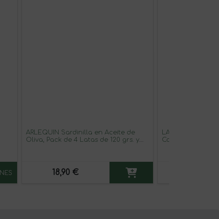
ARLEQUIN Sardinilla en Aceite de
LA ERMITA Merme
Oliva, Pack de 4 Latas de 120 grs. y
Compota Estilo 
16/22 Unds (480 grs y 64/88 Unds)
Fruta, Sabor Natu
Conservantes, Tar
18,90 €
17,85 € / 
NES