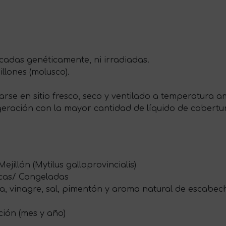
cadas genéticamente, ni irradiadas.
llones (molusco).
rse en sitio fresco, seco y ventilado a temperatura 
igeración con la mayor cantidad de líquido de cobert
 Mejillón (Mytilus galloprovincialis)
cas/ Congeladas
va, vinagre, sal, pimentón y aroma natural de escabe
ión (mes y año)