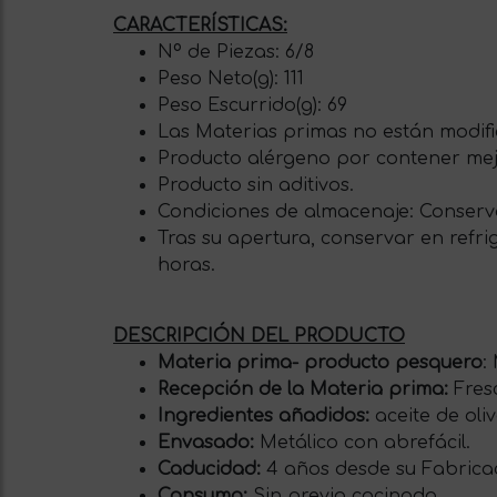
CARACTERÍSTICAS:
Nº de Piezas: 6/8
Peso Neto(g): 111
Peso Escurrido(g): 69
Las Materias primas no están modifi
Producto alérgeno por contener meji
Producto sin aditivos.
Condiciones de almacenaje: Conserva
Tras su apertura, conservar en refr
horas.
DESCRIPCIÓN DEL PRODUCTO
Materia prima- producto pesquero
:
Recepción de la Materia prima:
Fres
Ingredientes añadidos:
aceite de oli
Envasado:
Metálico con abrefácil.
Caducidad:
4 años desde su Fabricac
Consumo:
Sin previo cocinado.