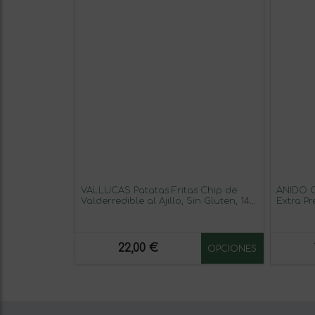
VALLUCAS Patatas Fritas Chip de
ANIDO C
Valderredible al Ajillo, Sin Gluten, 140
Extra P
g
Cosecha
Frío <27
Origen 
22,00 €
OPCIONES