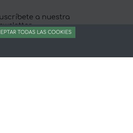
uscríbete a nuestra
ewsletter
EPTAR TODAS LAS COOKIES
llévate 5% de descuento en tu primera
ompra
egal
iso legal
rminos y condiciones
ago seguro
stion de cookies