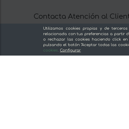
Contacta Atención al Clien
Llámanos al 672 11 02 15
Utilizamos cookies propias y de terceros
Escríbenos al Whatsapp
relacionada con tus preferencias a partir d
o rechazar las cookies haciendo click en
Escríbenos
pulsando el botón "Aceptar todas las cooki
De lunes a viernes de 8:30 a 14:00
cookies
.
Configurar
Nuestras secciones
Del productor, sin intermediarios
Tiendas Especializadas y Productos
Gourmet
Nuestras cocinas
Supermercado
Ofertas y promociones