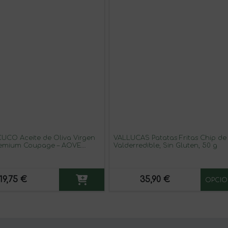
UCO Aceite de Oliva Virgen
VALLUCAS Patatas Fritas Chip de
remium Coupage – AOVE
Valderredible, Sin Gluten, 50 g
 Temprana, Extracción en
°C, Notas de Aceituna Verde,
Aragón (España), 500 ml
19,75 €
35,90 €
OPCIO