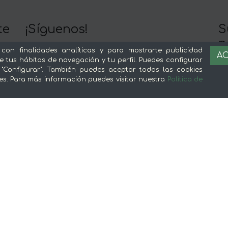
te
¡Síguenos!
S
n
 con finalidades analíticas y para mostrarte publicidad
AC
e tus hábitos de navegación y tu perfil. Puedes configurar
Y 
Nuestra app es mejor :)
 "Configurar". También puedes aceptar todas las cookies
c
es. Para más información puedes visitar nuestra
Política de
Sobre mentta
L
Ventajas de comprar comida online en
Av
mentta
Té
Conoce mentta
P
Blog de mentta
Ge
Vende en mentta
Fidelización