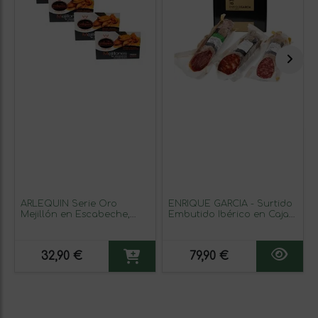
ARLEQUIN Serie Oro
ENRIQUE GARCÍA - Surtido
Mejillón en Escabeche,
Embutido Ibérico en Caja
Pack de 4 Latas de 120 grs.
Regalo con Chorizo,
y 6/8 Unds (480 grs. y 24/32
Salchichón y Lomo (650 g
Unds)
Aprox por Pieza)
32,90 €
79,90 €