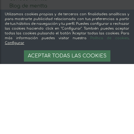
Blog de mentta
Vende en mentta
Utilizamos cookies propias y de terceros con finalidades analíticas y
para mostrarte publicidad relacionada con tus preferencias a partir
Fidelización
de tus hábitos de navegación y tu perfil. Puedes configurar o rechazar
Preguntas frecuentes
las cookies haciendo click en "Configurar". También puedes aceptar
Tienda temporalmente cerrada
todas las cookies pulsando el botón "Aceptar todas las cookies. Para
Legal
más información puedes visitar nuestra
Política de cookies
.
Sin stock
Configurar
Aviso legal
AVÍSAME CUANDO ESTÉ DISPONIBLE
ACEPTAR TODAS LAS COOKIES
Términos y condiciones
Pago seguro
Gestion de cookies