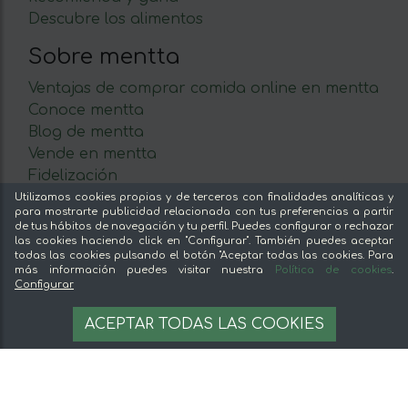
Descubre los alimentos
Sobre mentta
Ventajas de comprar comida online en mentta
Conoce mentta
Blog de mentta
Vende en mentta
Fidelización
Preguntas frecuentes
Utilizamos cookies propias y de terceros con finalidades analíticas y
para mostrarte publicidad relacionada con tus preferencias a partir
de tus hábitos de navegación y tu perfil. Puedes configurar o rechazar
Legal
las cookies haciendo click en "Configurar". También puedes aceptar
todas las cookies pulsando el botón "Aceptar todas las cookies. Para
Aviso legal
más información puedes visitar nuestra
Política de cookies
.
Configurar
Términos y condiciones
Pago seguro
3,36 €
AÑADIR A LA CESTA
ACEPTAR TODAS LAS COOKIES
Gestion de cookies