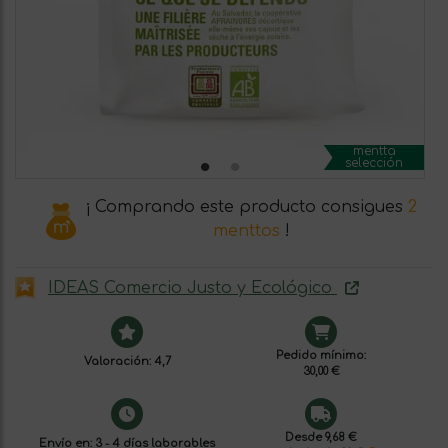
mentta
selección
¡ Comprando este producto consigues
2
menttos
!
IDEAS Comercio Justo y Ecológico
Pedido mínimo:
Valoración: 4,7
30,00 €
Desde 9,68 €
Envío en: 3 - 4 días laborables