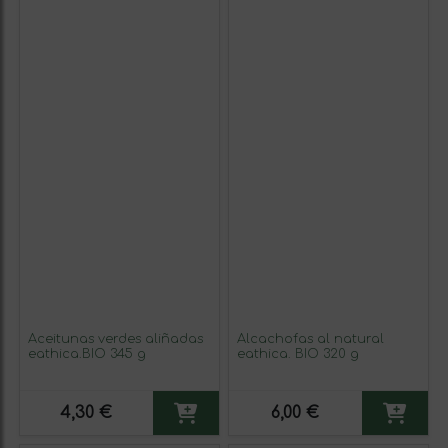
Aceitunas verdes aliñadas
Alcachofas al natural
eathica.BIO 345 g
eathica. BIO 320 g
4,30 €
6,00 €