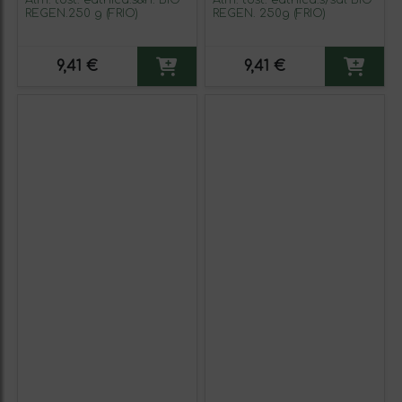
Alm. tost. eathica.s&h. BIO
Alm. tost. eathica.s/sal BIO
REGEN.250 g (FRIO)
REGEN. 250g (FRIO)
9,41 €
9,41 €