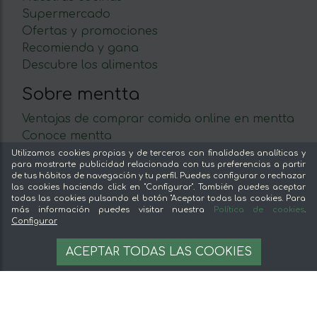
Supermercado
Ofertas y promociones
Recomienda y gana
Descubre los alimentos
Sobre mentta
Ventajas de comprar comida online en mentta
Conoce mentta
Blog de mentta
Utilizamos cookies propias y de terceros con finalidades analíticas y
para mostrarte publicidad relacionada con tus preferencias a partir
Vende en mentta
de tus hábitos de navegación y tu perfil. Puedes configurar o rechazar
Fidelización
las cookies haciendo click en "Configurar". También puedes aceptar
todas las cookies pulsando el botón "Aceptar todas las cookies. Para
Preguntas frecuentes
más información puedes visitar nuestra
Política de cookies
.
Configurar
Legal
6,87 €
AÑADIR A LA CESTA
ACEPTAR TODAS LAS COOKIES
7.63 €/kg
Aviso legal
Términos y condiciones
Pago seguro
Gestion de cookies