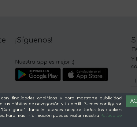
te
¡Síguenos!
S
n
Y 
Nuestra app es mejor :)
c
 con finalidades analíticas y para mostrarte publicidad
AC
e tus hábitos de navegación y tu perfil. Puedes configurar
Sobre mentta
L
 "Configurar". También puedes aceptar todas las cookies
es. Para más información puedes visitar nuestra
Política de
Ventajas de comprar comida online en
Av
mentta
Té
Conoce mentta
P