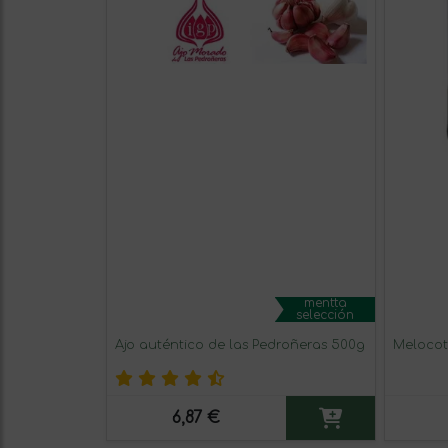
mentta
selección
Ajo auténtico de las Pedroñeras 500g
Melocot
6,87 €