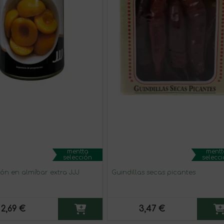
mentta
mentt
selección
selecc
ón en almíbar extra JJJ
Guindillas secas picantes
2,69 €
3,47 €