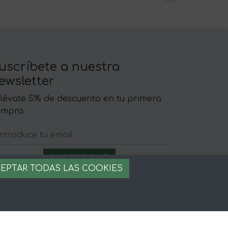
uscríbete a nuestra
ewsletter
llévate 5% de descuento en tu primera
ompra
EPTAR TODAS LAS COOKIES
egal
iso legal
rminos y condiciones
ago seguro