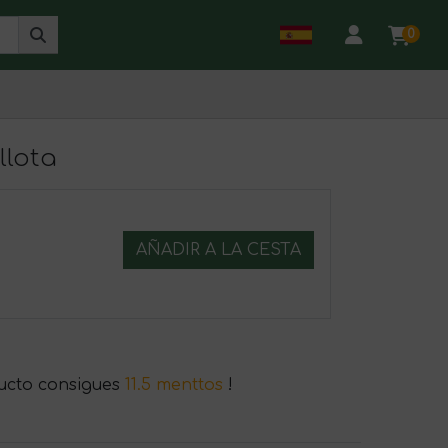
0
llota
AÑADIR A LA CESTA
ucto consigues
11.5 menttos
!