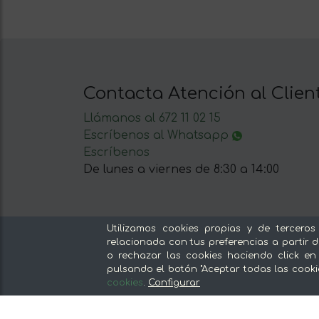
Contacta Atención al Clien
Llámanos al 672 11 02 15
Escríbenos al Whatsapp
Escríbenos
De lunes a viernes de 8:30 a 14:00
Utilizamos cookies propias y de terceros
relacionada con tus preferencias a partir d
Nuestras secciones
o rechazar las cookies haciendo click en
pulsando el botón "Aceptar todas las cooki
Del productor, sin intermediarios
cookies
.
Configurar
Tiendas Especializadas y Productos
Gourmet