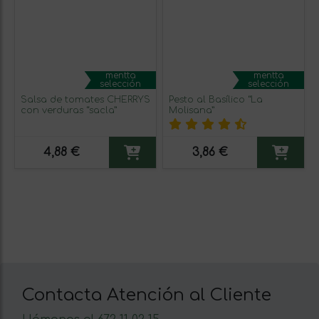
mentta
mentta
selección
selección
Salsa de tomates CHERRYS
Pesto al Basílico “La
con verduras “sacla”
Molisana”
4,88 €
3,86 €
Contacta Atención al Cliente