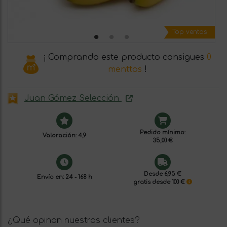
Top ventas
¡ Comprando este producto consigues
0
menttos
!
Juan Gómez Selección
Pedido mínimo:
Valoración: 4,9
35,00 €
Desde 6,95 €
Envío en: 24 - 168 h
gratis desde 100 €
¿Qué opinan nuestros clientes?