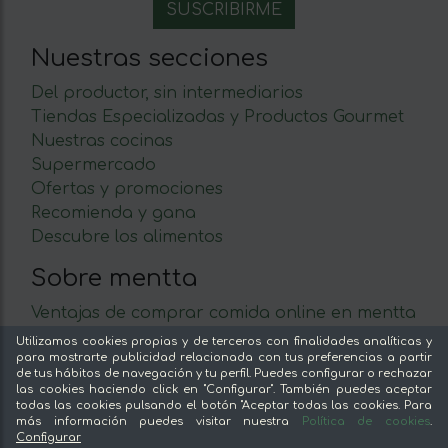
Nuestras secciones
Del productor, sin intermediarios
Tiendas Especializadas y Productos Gourmet
Nuestras cocinas
Supermercado
Ofertas y promociones
Recomienda y gana
Descubre los alimentos
Sobre mentta
Ventajas de comprar comida online en mentta
Conoce mentta
Utilizamos cookies propias y de terceros con finalidades analíticas y
para mostrarte publicidad relacionada con tus preferencias a partir
Blog de mentta
de tus hábitos de navegación y tu perfil. Puedes configurar o rechazar
Vende en mentta
las cookies haciendo click en "Configurar". También puedes aceptar
todas las cookies pulsando el botón "Aceptar todas las cookies. Para
Fidelización
más información puedes visitar nuestra
Política de cookies
.
Preguntas frecuentes
Configurar