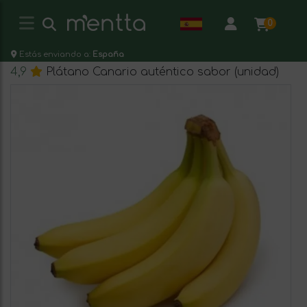
0
Estás enviando a:
España
4,9
Plátano Canario auténtico sabor (unidad)