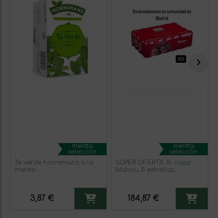
mentta
mentta
selección
selección
Te verde hornimans a la
SÚPER OFERTA 10 cajas
menta
Mahou 5 estrellas
(Solamente envíos en
Comunidad de Madrid)
3,87 €
184,87 €