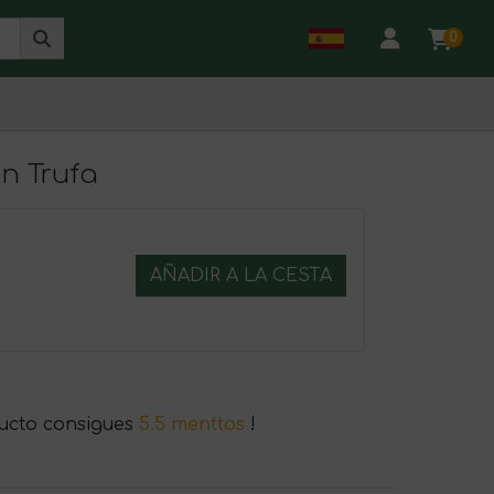
0
n Trufa
AÑADIR A LA CESTA
ucto consigues
5.5 menttos
!