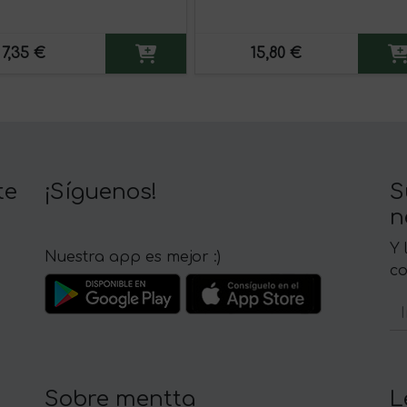
7,35 €
15,80 €
te
¡Síguenos!
S
n
Y 
Nuestra app es mejor :)
c
Sobre mentta
L