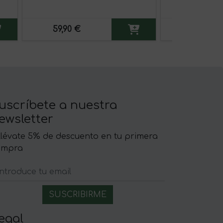
59,90 €
4,95 €
uscríbete a nuestra
ewsletter
llévate 5% de descuento en tu primera
ompra
egal