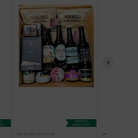
a
mentta
ión
selección
Me Gusta Gourmet
Jengibre polvo b