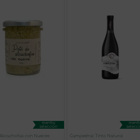
mentta
mentt
selección
selecc
 Alcachofas con Nueces
Campestral Tinto Natural