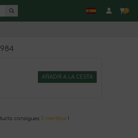
0
1984
AÑADIR A LA CESTA
ducto consigues
5 menttos
!