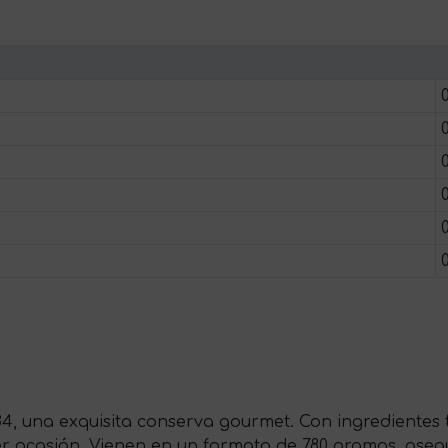
84, una exquisita conserva gourmet. Con ingredientes
uier ocasión. Vienen en un formato de 780 gramos, ase