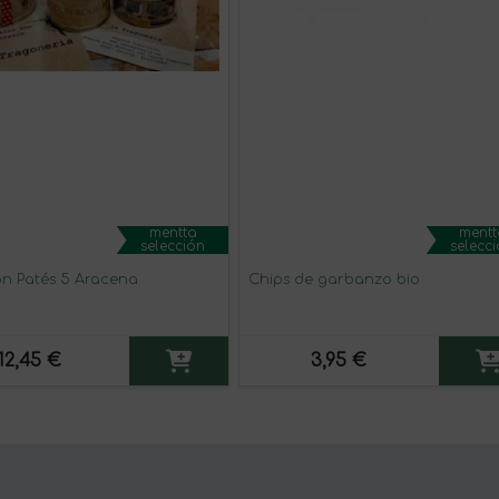
mentta
mentt
selección
selecc
ón Patés 5 Aracena
Chips de garbanzo bio
12,45 €
3,95 €