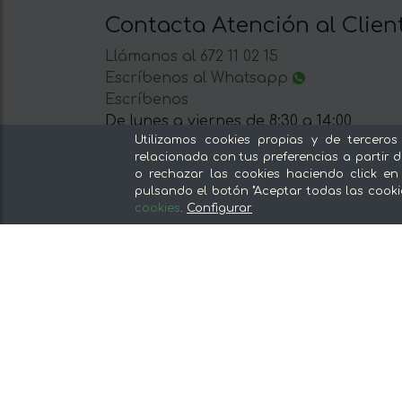
Contacta Atención al Clien
Llámanos al 672 11 02 15
Escríbenos al Whatsapp
Escríbenos
De lunes a viernes de 8:30 a 14:00
Utilizamos cookies propias y de terceros
relacionada con tus preferencias a partir d
o rechazar las cookies haciendo click en
pulsando el botón "Aceptar todas las cooki
cookies
.
Configurar
Nuestras secciones
Del productor, sin intermediarios
Tiendas Especializadas y Productos
Gourmet
Nuestras cocinas
Supermercado
Ofertas y promociones
Recomienda y gana