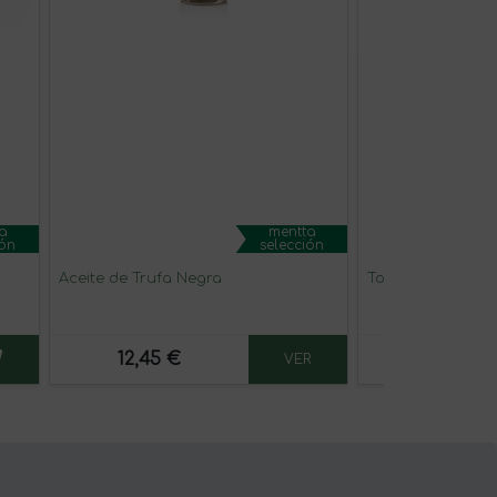
a
mentta
ión
selección
Aceite de Trufa Negra
Torta aceite con
12,45 €
4,15 €
VER