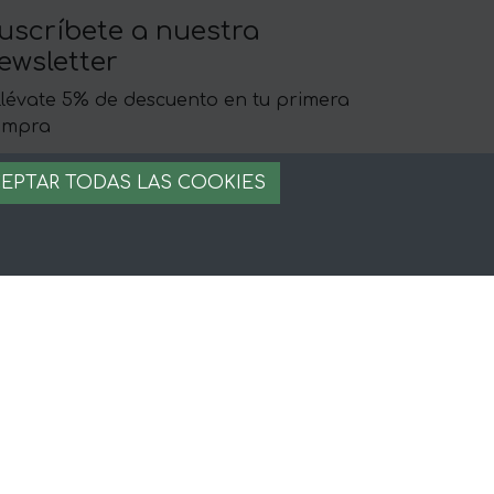
uscríbete a nuestra
ewsletter
llévate 5% de descuento en tu primera
ompra
EPTAR TODAS LAS COOKIES
egal
iso legal
rminos y condiciones
ago seguro
stion de cookies