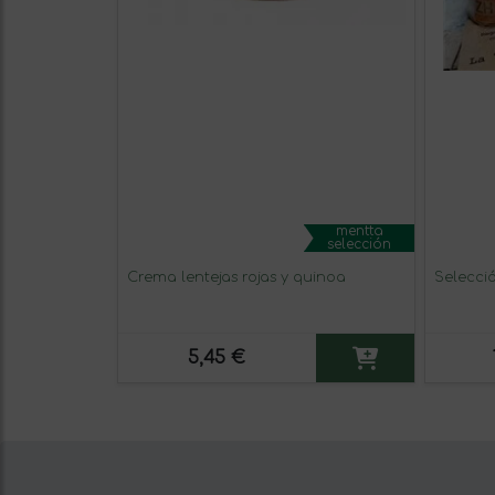
mentta
selección
Crema lentejas rojas y quinoa
Selecci
5,45 €