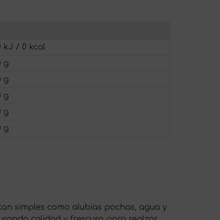
0 kJ / 0 kcal
0 g
0 g
0 g
0 g
0 g
 tan simples como alubias pochas, agua y
gurando calidad y frescura para realzar