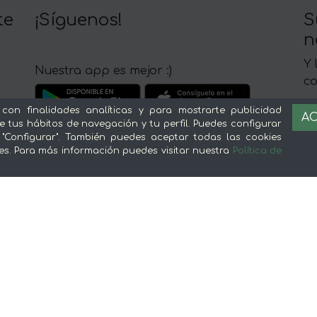
te
¡Síguenos!
S
n
Y 
Nuestra app es mejor :)
c
 con finalidades analíticas y para mostrarte publicidad
AC
e tus hábitos de navegación y tu perfil. Puedes configurar
 "Configurar". También puedes aceptar todas las cookies
es. Para más información puedes visitar nuestra
Política de
Sobre mentta
L
Ventajas de comprar comida online en
Av
mentta
Té
Conoce mentta
P
Blog de mentta
Ge
Vende en mentta
Fidelización
Preguntas frecuentes