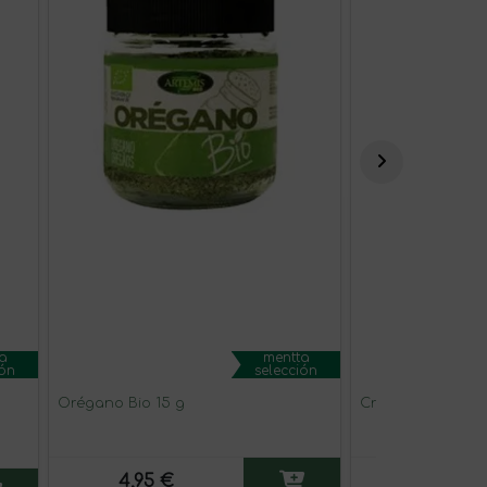
a
mentta
ión
selección
Orégano Bio 15 g
Crema de Boletu
4,95 €
4,95 €