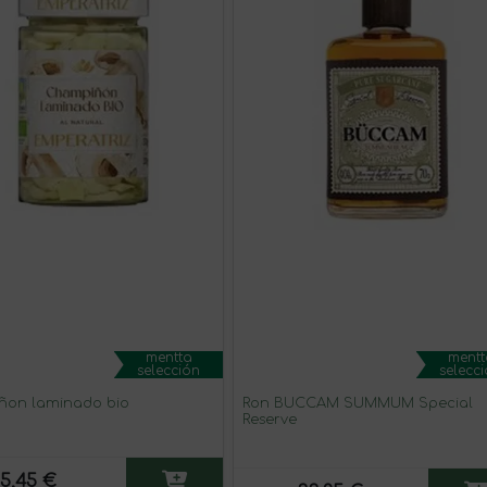
mentta
mentt
selección
selecc
ñon laminado bio
Ron BÜCCAM SUMMUM Special
Reserve
5,45 €