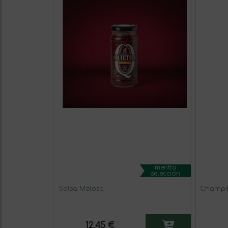
mentta
selección
Salsa Melosa
Champi
12,45 €