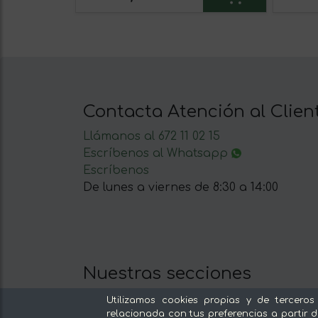
Contacta Atención al Clien
Llámanos al 672 11 02 15
Escríbenos al Whatsapp
Escríbenos
De lunes a viernes de 8:30 a 14:00
Nuestras secciones
Del productor, sin intermediarios
Utilizamos cookies propias y de terceros
Tiendas Especializadas y Productos
relacionada con tus preferencias a partir d