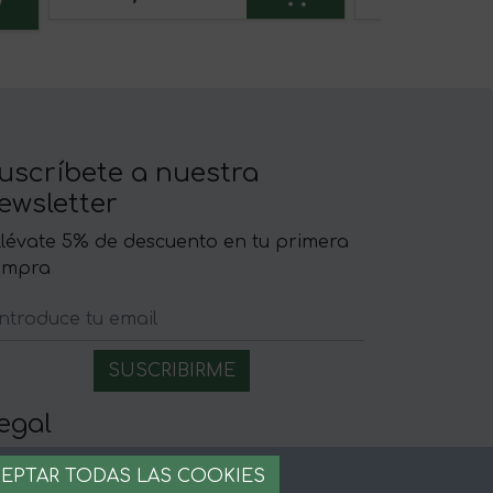
uscríbete a nuestra
ewsletter
llévate 5% de descuento en tu primera
ompra
egal
iso legal
EPTAR TODAS LAS COOKIES
rminos y condiciones