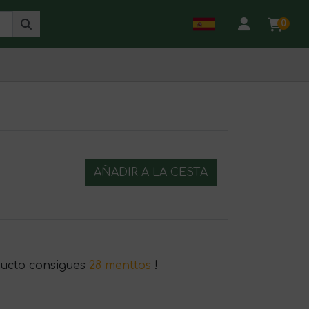
0
AÑADIR A LA CESTA
ucto consigues
28 menttos
!