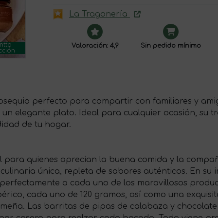
La Tragonería
ntta
Valoración: 4,9
Sin pedido mínimo
cción
obsequio perfecto para compartir con familiares y amig
n elegante plato. Ideal para cualquier ocasión, su t
didad de tu hogar.
deal para quienes aprecian la buena comida y la compa
linaria única, repleta de sabores auténticos. En su in
fectamente a cada uno de los maravillosos producto
ibérico, cada uno de 120 gramos, así como una exquisi
emeña. Las barritas de pipas de calabaza y chocolate
 sabor casero para realzar cada bocado. Todo viene p