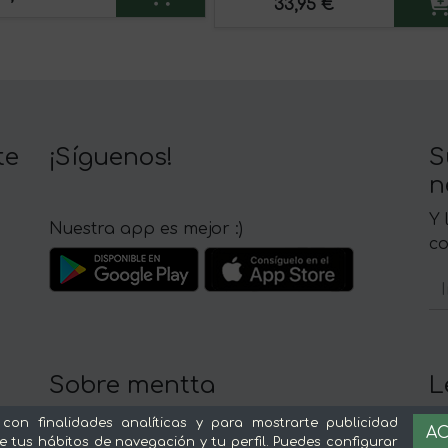
33,95 €
te
¡Síguenos!
S
n
Y 
Nuestra app es mejor :)
c
Sobre mentta
L
Ventajas de comprar comida online en
Av
 con finalidades analíticas y para mostrarte publicidad
AC
mentta
Té
e tus hábitos de navegación y tu perfil. Puedes configurar