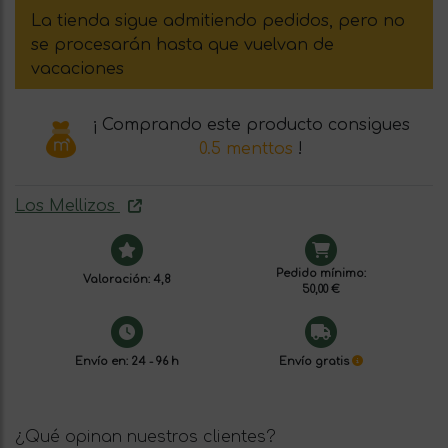
La tienda sigue admitiendo pedidos, pero no
se procesarán hasta que vuelvan de
vacaciones
¡ Comprando este producto consigues
0.5 menttos
!
Los Mellizos
Pedido mínimo:
Valoración: 4,8
50,00 €
Envío en: 24 - 96 h
Envío gratis
¿Qué opinan nuestros clientes?