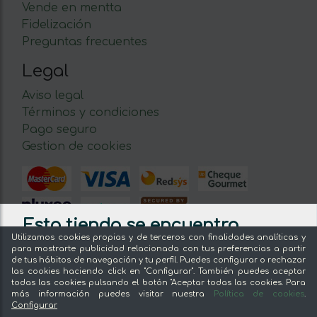
Vende en mentta
Fidelización
Preguntas frecuentes
Legal
Aviso legal
Términos y condiciones
Pago seguro
Gestion de cookies
Esta tienda se encuentra
Utilizamos cookies propias y de terceros con finalidades analíticas y
cerrada por vacaciones hasta
para mostrarte publicidad relacionada con tus preferencias a partir
de tus hábitos de navegación y tu perfil. Puedes configurar o rechazar
el 31/08/2026
las cookies haciendo click en "Configurar". También puedes aceptar
todas las cookies pulsando el botón "Aceptar todas las cookies. Para
La tienda sigue admitiendo pedidos, pero no
más información puedes visitar nuestra
Política de cookies
.
© 2026 mentta — Todos los derechos
se procesarán hasta que vuelvan de
Configurar