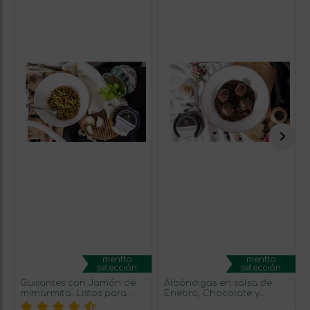
mentta
mentta
selección
selección
Guisantes con Jamón de
Albóndigas en salsa de
mimarmita. Listos para
Enebro, Chocolate y
comer.
Arándanos