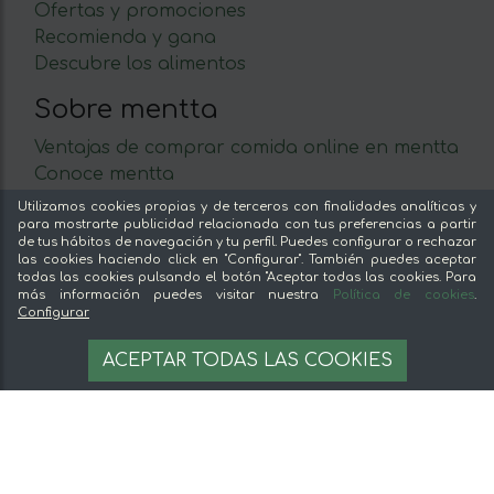
Ofertas y promociones
Recomienda y gana
Descubre los alimentos
Sobre mentta
Ventajas de comprar comida online en mentta
Conoce mentta
Blog de mentta
Utilizamos cookies propias y de terceros con finalidades analíticas y
para mostrarte publicidad relacionada con tus preferencias a partir
Vende en mentta
de tus hábitos de navegación y tu perfil. Puedes configurar o rechazar
Fidelización
las cookies haciendo click en "Configurar". También puedes aceptar
todas las cookies pulsando el botón "Aceptar todas las cookies. Para
Preguntas frecuentes
más información puedes visitar nuestra
Política de cookies
.
Configurar
Legal
8,20 €
AÑADIR A LA CESTA
ACEPTAR TODAS LAS COOKIES
Aviso legal
27.33 €/kg
Términos y condiciones
Pago seguro
Gestion de cookies