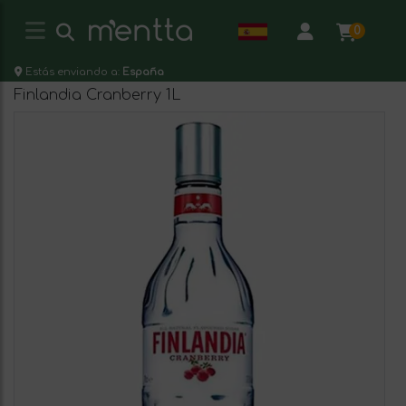
0
Estás enviando a:
España
Finlandia Cranberry 1L