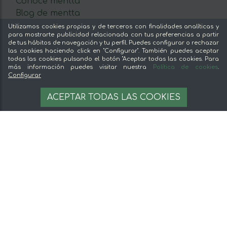
Conoce mentta
Blog de mentta
Vende en mentta
Utilizamos cookies propias y de terceros con finalidades analíticas y
para mostrarte publicidad relacionada con tus preferencias a partir
Fidelización
de tus hábitos de navegación y tu perfil. Puedes configurar o rechazar
Preguntas frecuentes
las cookies haciendo click en "Configurar". También puedes aceptar
todas las cookies pulsando el botón "Aceptar todas las cookies. Para
Legal
más información puedes visitar nuestra
Política de cookies
.
Configurar
182,87 €
Aviso legal
AÑADIR A LA CESTA
ACEPTAR TODAS LAS COOKIES
182.87 €/unit
Términos y condiciones
Pago seguro
Gestion de cookies