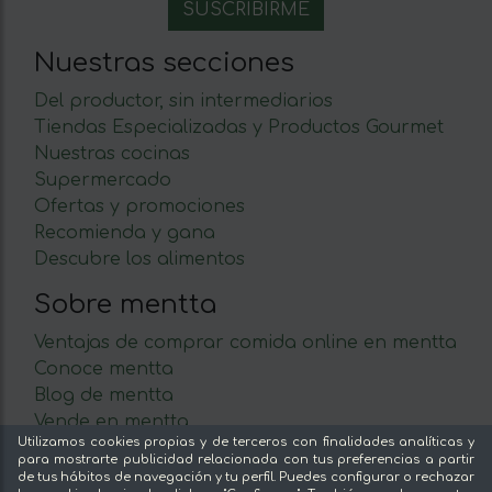
Nuestras secciones
Del productor, sin intermediarios
Tiendas Especializadas y Productos Gourmet
Nuestras cocinas
Supermercado
Ofertas y promociones
Recomienda y gana
Descubre los alimentos
Sobre mentta
Ventajas de comprar comida online en mentta
Conoce mentta
Blog de mentta
Vende en mentta
Utilizamos cookies propias y de terceros con finalidades analíticas y
Fidelización
para mostrarte publicidad relacionada con tus preferencias a partir
Preguntas frecuentes
de tus hábitos de navegación y tu perfil. Puedes configurar o rechazar