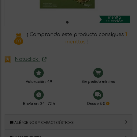
mentta
selección
¡ Comprando este producto consigues
1
menttos
!
Natuclick
Valoración: 4,9
Sin pedido mínimo
Envío en: 24 - 72 h
Desde 3 €
ALÉRGENOS Y CARACTERÍSTICAS