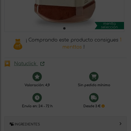
mentta
selección
¡ Comprando este producto consigues
1
menttos
!
Natuclick
Valoración: 4,9
Sin pedido mínimo
Envío en: 24 - 72 h
Desde 3 €
INGREDIENTES