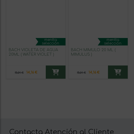
mentta
mentta
selección
selección
BACH VIOLETA DE AGUA
BACH MIMULO 20 ML (
20ML ( WATER VIOLET )
MIMULUS )
14,16 €
14,16 €
15,04 €
15,04 €
Contacta Atención al Cliente