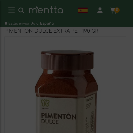
0
Estás enviando a:
España
PIMENTON DULCE EXTRA PET 190 GR