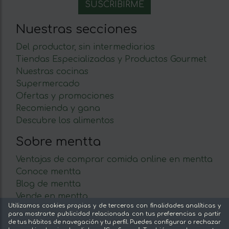
Nuestras secciones
Del productor, sin intermediarios
Tiendas Especializadas y Productos Gourmet
Nuestras cocinas
Supermercado
Ofertas y promociones
Recomienda y gana
Descubre los alimentos
Sobre mentta
Ventajas de comprar comida online en mentta
Conoce mentta
Blog de mentta
Vende en mentta
Utilizamos cookies propias y de terceros con finalidades analíticas y
Fidelización
para mostrarte publicidad relacionada con tus preferencias a partir
Preguntas frecuentes
de tus hábitos de navegación y tu perfil. Puedes configurar o rechazar