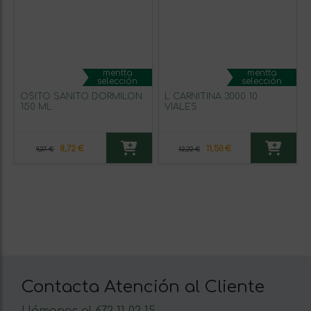
mentta
mentta
selección
selección
OSITO SANITO DORMILON
L CARNITINA 3000 10
150 ML
VIALES
8,72 €
11,50 €
9,27 €
12,22 €
Contacta Atención al Cliente