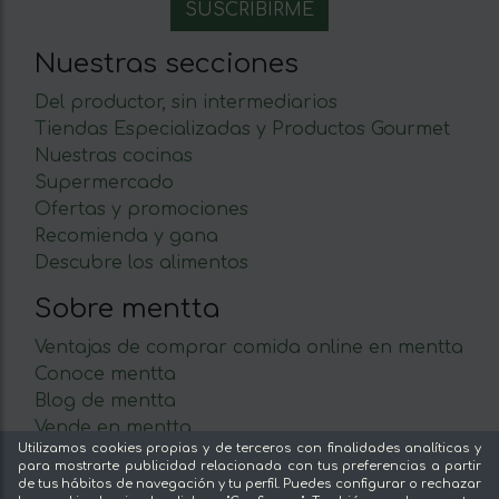
Nuestras secciones
Del productor, sin intermediarios
Tiendas Especializadas y Productos Gourmet
Nuestras cocinas
Supermercado
Ofertas y promociones
Recomienda y gana
Descubre los alimentos
Sobre mentta
Ventajas de comprar comida online en mentta
Conoce mentta
Blog de mentta
Vende en mentta
Utilizamos cookies propias y de terceros con finalidades analíticas y
Fidelización
para mostrarte publicidad relacionada con tus preferencias a partir
Preguntas frecuentes
de tus hábitos de navegación y tu perfil. Puedes configurar o rechazar