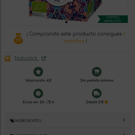
mentta
selección
¡ Comprando este producto consigues
1
menttos
!
Natuclick
Valoración: 4,9
Sin pedido mínimo
Envío en: 24 - 72 h
Desde 3 €
INGREDIENTES